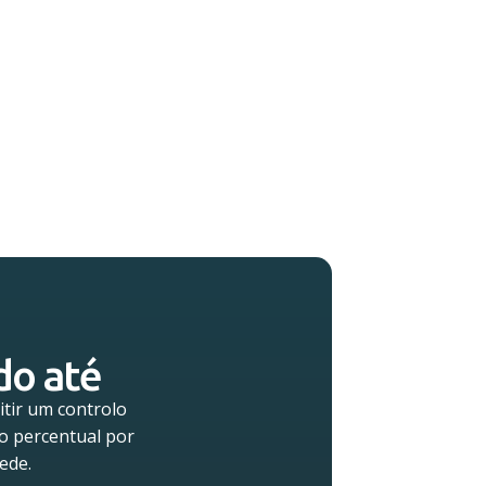
do até
tir um controlo
ão percentual por
ede.