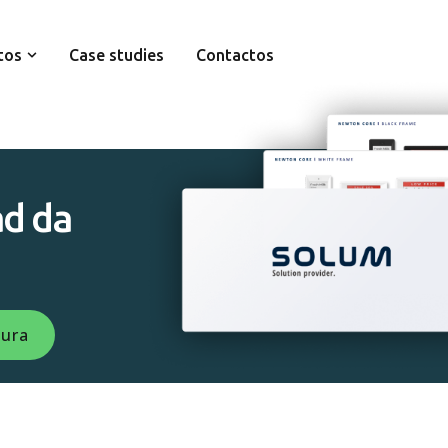
tos
Case studies
Contactos
d da
hura