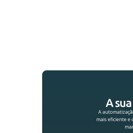
A sua
A automatizaçã
mais eficiente e
mar