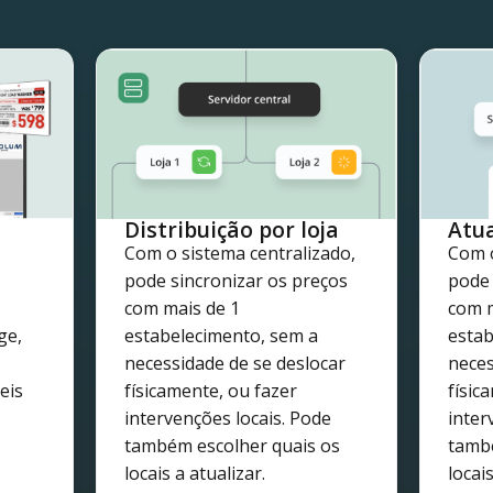
Distribuição por loja
Atu
Com o sistema centralizado,
Com o
pode sincronizar os preços
pode 
com mais de 1
com m
ge,
estabelecimento, sem a
estab
necessidade de se deslocar
neces
eis
físicamente, ou fazer
físic
intervenções locais. Pode
inter
também escolher quais os
també
locais a atualizar.
locais