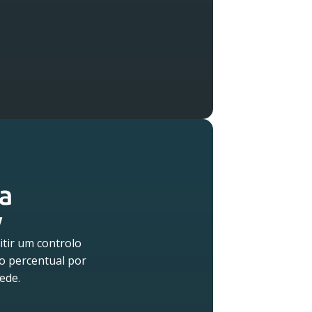
a
w
tir um controlo
ão percentual por
ede.