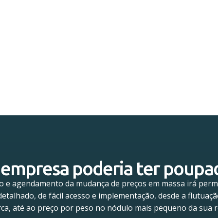
 empresa poderia ter poupa
o e agendamento da mudança de preços em massa irá permi
 detalhado, de fácil acesso e implementação, desde a flutuaç
ca, até ao preço por peso no nódulo mais pequeno da sua r